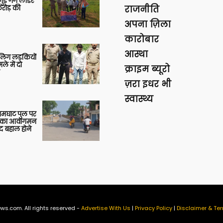
ुड़े गैंग लीडर
रोड़ की
राजनीति
अपना ज़िला
कारोबार
आस्था
बालिग लड़कियों
े में दो
क्राइम ब्यूरो
ज़रा इधर भी
स्वास्थ्य
आमघाट पुल पर
ों का आवागमन
द बहाल होने
ws.com. All rights reserved -
Advertise With Us
|
Privacy Policy
|
Disclaimer & Ter