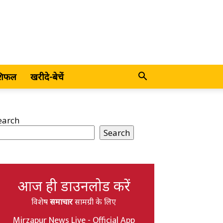
शिफल
खरीदे-बेचें
earch
Search
आज ही डाउनलोड करें
विशेष
समाचार
सामग्री के लिए
Mirzapur News Live - Official App