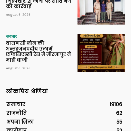
गिरफ्तार, 21 लोगों पर शांति भंग
की कार्रवाई
August 6, 2026
समाचार
वाराणसी जोन की
अन्तरजनपदीय एलार्म
एफिसिएन्सी रेस में मीरजापुर ने
मारी बाजी
August 6, 2026
लोकप्रिय श्रेणियां
समाचार
19106
राजनीति
62
अपना ज़िला
55
कारोबार
52