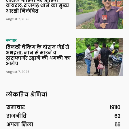
सोशल मीडिया पर ऑडियो
वायरल, राजगढ़ थाने का मुख्य
आरक्षी निलंबित
August 7, 2026
समाचार
बिजली चेकिंग के दौरान जेई से
अभद्रता, जान से मारने व
ट्रांसफार्मर उड़ाने की धमकी का
आरोप
August 7, 2026
लोकप्रिय श्रेणियां
समाचार
19110
राजनीति
62
अपना ज़िला
55