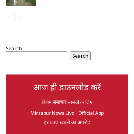
Search
Search
आज ही डाउनलोड करें
विशेष
समाचार
सामग्री के लिए
Mirzapur News Live - Official App
हर वक्त खबरों का अपडेट