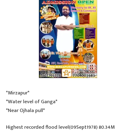
*Mirzapur*
*Water level of Ganga*
*Near Ojhala pull*
Highest recorded flood level(09Sept1978) 80.34M