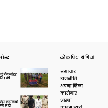
पोस्ट
लोकप्रिय श्रेणियां
समाचार
ुड़े गैंग लीडर
रोड़ की
राजनीति
अपना ज़िला
कारोबार
आस्था
बालिग लड़कियों
े में दो
क्राइम ब्यूरो