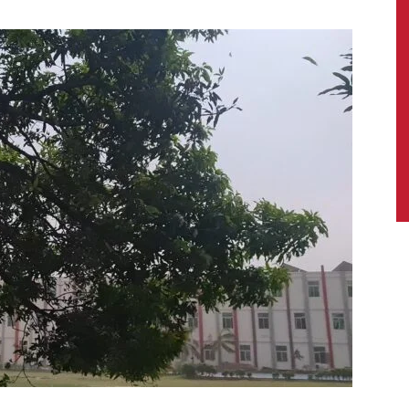
News,
Latest
News