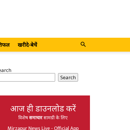
शिफल
खरीदे-बेचें
earch
Search
आज ही डाउनलोड करें
विशेष
समाचार
सामग्री के लिए
Mirzapur News Live - Official App