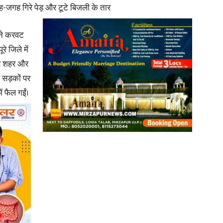
गह-जगह गिरे पेड़ और टूटे बिजली के तार
in
 ने करवट
े जिले में
रण शहर और
र सड़कों पर
Hindi,
ं फैल गईं।
Today
Hindi