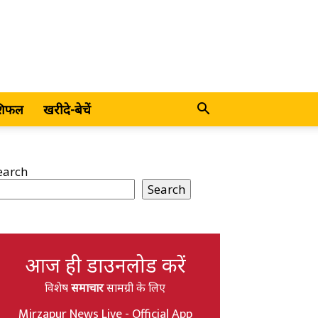
शिफल
खरीदे-बेचें
earch
Search
आज ही डाउनलोड करें
विशेष
समाचार
सामग्री के लिए
Mirzapur News Live - Official App