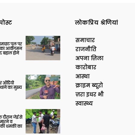
पोस्ट
लोकप्रिय श्रेणियां
समाचार
आमघाट पुल पर
ों का आवागमन
राजनीति
द बहाल होने
अपना ज़िला
कारोबार
आस्था
र ऑडियो
क्राइम ब्यूरो
थाने का मुख्य
ज़रा इधर भी
स्वास्थ्य
 दौरान जेई से
 मारने व
ाने की धमकी का