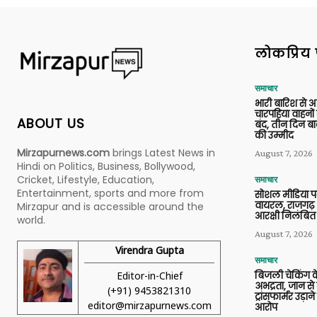
लोकप्रिय 
समाचार
भारी बारिश से 
चारपहिया वाहन
ABOUT US
बंद, तीन दिन बा
की उम्मीद
Mirzapurnews.com
brings Latest News in
August 7, 2026
Hindi on Politics, Business, Bollywood,
Cricket, Lifestyle, Education,
समाचार
Entertainment, sports and more from
सोशल मीडिया प
वायरल, राजगढ़ 
Mirzapur and is accessible around the
आरक्षी निलंबित
world.
August 7, 2026
Virendra Gupta
समाचार
Editor-in-Chief
बिजली चेकिंग के
अभद्रता, जान से
(+91) 9453821310
ट्रांसफार्मर उड़
editor@mirzapurnews.com
आरोप