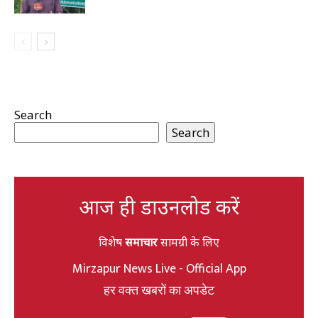
Search
Search
आज ही डाउनलोड करें
विशेष
समाचार
सामग्री के लिए
Mirzapur News Live - Official App
हर वक्त खबरों का अपडेट