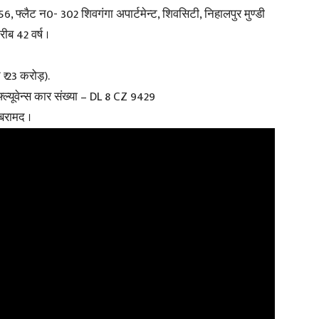
56, फ्लैट न0- 302 शिवगंगा अपार्टमेन्ट, शिवसिटी, निहालपुर मुण्डी
ीब 42 वर्ष ।
 23 करोड़).
फ्ल्यूवेन्स कार संख्या – DL 8 CZ 9429
बरामद ।