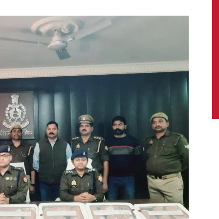
News,
Latest
News