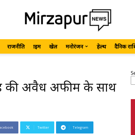
राजनीति
क्राइम
खेल
मनोरंजन
हेल्थ
दैनिक रा
MirzapurNews.com
S
करोड़ की अवैध अफीम के साथ
•
acebook
Twitter
Telegram
Hindi