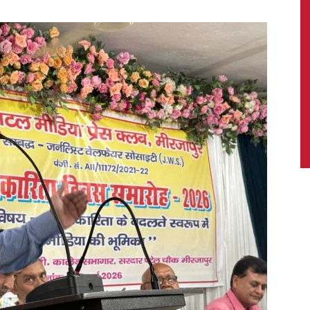
News,
Latest
News