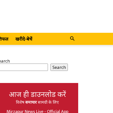
शिफल
खरीदे-बेचें
earch
Search
आज ही डाउनलोड करें
विशेष
समाचार
सामग्री के लिए
Mirzapur News Live - Official App