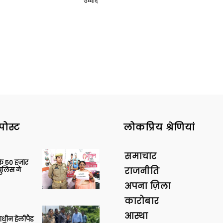
उम्मीद
पोस्ट
लोकप्रिय श्रेणियां
समाचार
के 50 हजार
पुलिस ने
राजनीति
अपना ज़िला
कारोबार
आस्था
णाधीन हेलीपैड