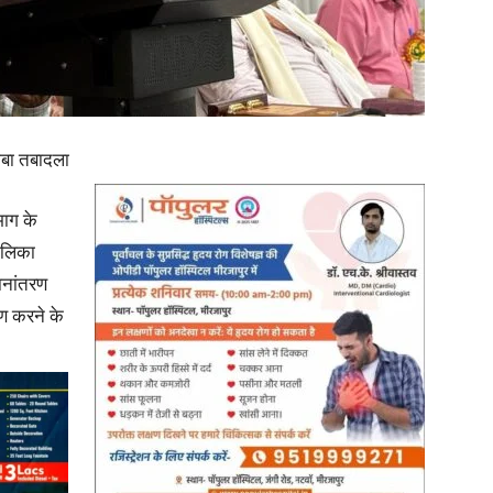
in
ोबा तबादला
Hindi,
भाग के
ालिका
ानांतरण
हण करने के
Today
Hindi