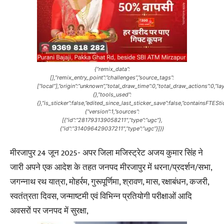
{“remix_data”:
[],”remix_entry_point”:”challenges”,”source_tags”:
[“local”],”origin”:”unknown”,”total_draw_time”:0,”total_draw_actions”:0,”
{},”tools_used”:
{},”is_sticker”:false,”edited_since_last_sticker_save”:false,”containsFTESt
{“version”:1,”sources”:
[{“id”:”281793139058211″,”type”:”ugc”},
{“id”:”314096429037211″,”type”:”ugc”}]}}
मीरजापुर 24 जून 2025- अपर जिला मजिस्ट्रेट अजय कुमार सिंह ने
जारी अपने एक आदेश के तहत जनपद मीरजापुर में धरना/प्रदर्शन/सभा,
जगन्नाथ रथ यात्रा, मोहर्रम, गुरूपूर्णिमा, श्रावण, मास, रक्षाबंधन, कजरी,
स्वतंत्रता दिवस, जन्माष्टमी एवं विभिन्न प्रतियोगी परीक्षाओं आदि
अवसरों पर जनपद में सुरक्षा,