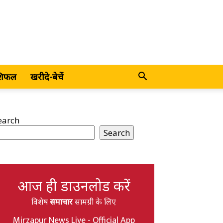
शिफल
खरीदे-बेचें
earch
Search
आज ही डाउनलोड करें
विशेष
समाचार
सामग्री के लिए
Mirzapur News Live - Official App