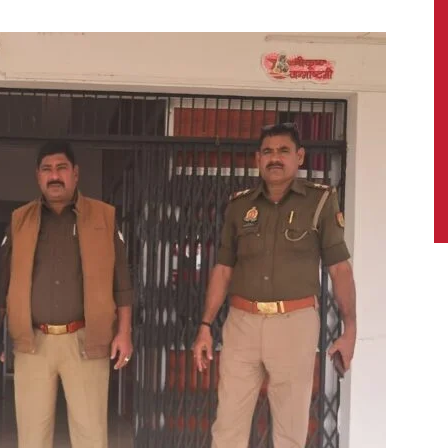
News,
Latest
News