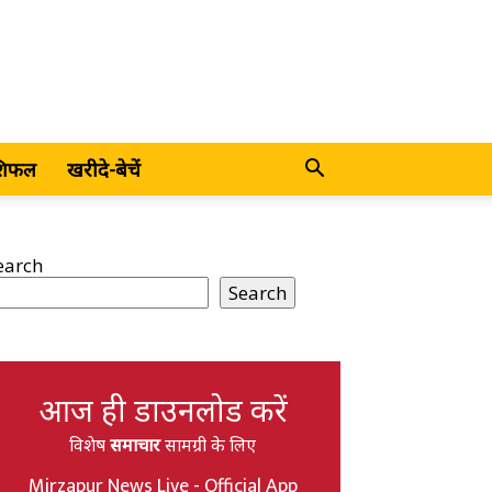
शिफल
खरीदे-बेचें
earch
Search
आज ही डाउनलोड करें
विशेष
समाचार
सामग्री के लिए
Mirzapur News Live - Official App