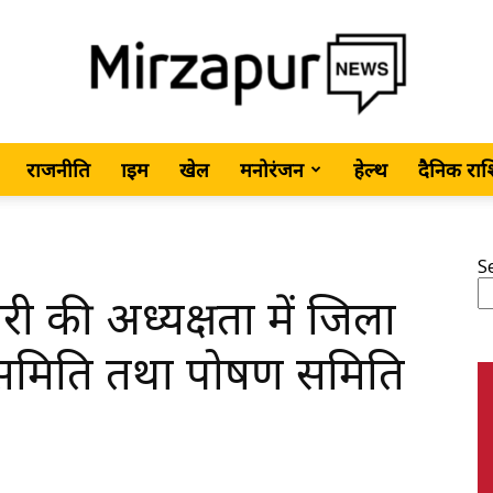
राजनीति
क्राइम
खेल
मनोरंजन
हेल्थ
दैनिक रा
MirzapurNews.com
S
ी की अध्यक्षता में जिला
•
ण समिति तथा पोषण समिति
Hindi