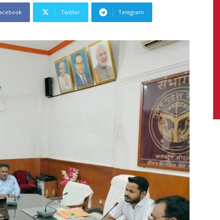
acebook
Twitter
Telegram
News,
Latest
News