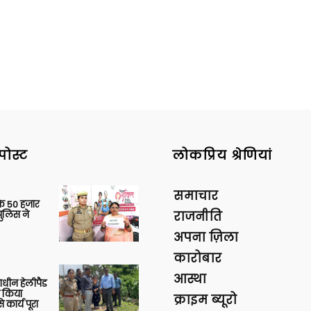
पोस्ट
लोकप्रिय श्रेणियां
समाचार
के 50 हजार
पुलिस ने
राजनीति
अपना ज़िला
कारोबार
आस्था
णाधीन हेलीपैड
े किया
क्राइम ब्यूरो
 कार्य पूरा