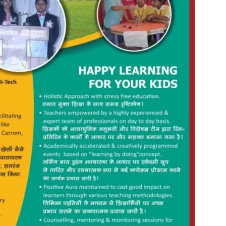
in
Hindi,
Today
Hindi