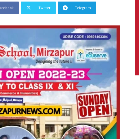
acebook
Twitter
Telegram
News,
Latest
News