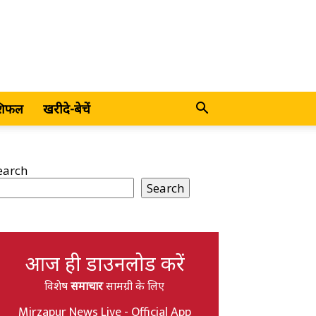
शिफल
खरीदे-बेचें
earch
Search
आज ही डाउनलोड करें
विशेष
समाचार
सामग्री के लिए
Mirzapur News Live - Official App