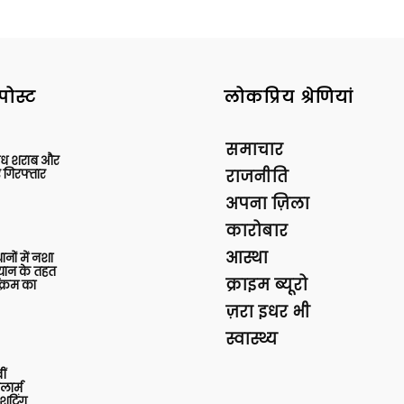
पोस्ट
लोकप्रिय श्रेणियां
समाचार
वैध शराब और
 गिरफ्तार
राजनीति
अपना ज़िला
कारोबार
आस्था
थानों में नशा
यान के तहत
क्राइम ब्यूरो
क्रम का
ज़रा इधर भी
स्वास्थ्य
ीं
ार्म
शूटिंग