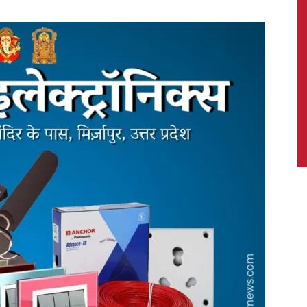
News,
Latest
News