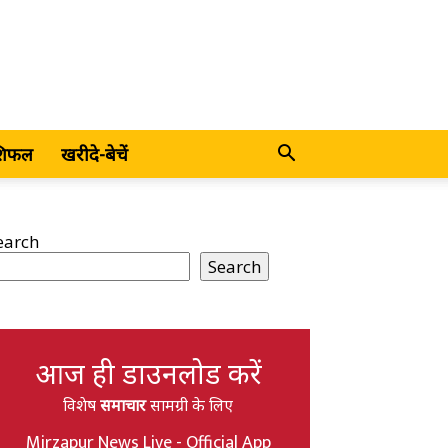
शिफल
खरीदे-बेचें
earch
Search
आज ही डाउनलोड करें
विशेष
समाचार
सामग्री के लिए
Mirzapur News Live - Official App