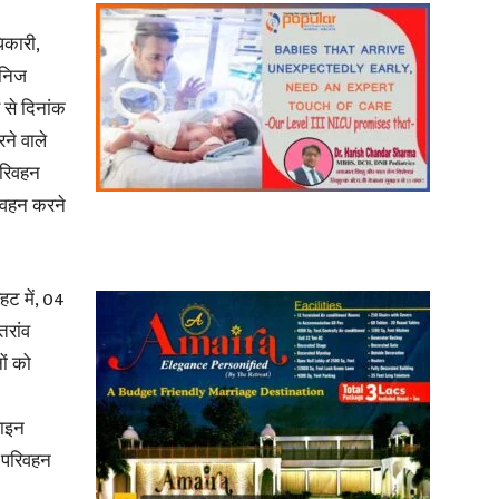
िकारी,
खनिज
ि से दिनांक
ने वाले
News
परिवहन
वहन करने
Paper
ट में, 04
तरांव
ों को
ाइन
 परिवहन