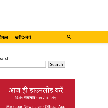
शिफल
खरीदे-बेचें
earch
Search
आज ही डाउनलोड करें
विशेष
समाचार
सामग्री के लिए
Mirzapur News Live - Official App