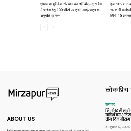
एपेक्स आयुर्वेदिक संस्थान को 9वीं बीएएमएस बैच
हज-2027: सऊदी 
में प्रवेश हेतु 100 सीटों पर एनसीआईएसएम की
सरकारी कर्मचार
अनुमति प्राप्त*
तिथि 10 अगस्त
लोकप्रिय 
समाचार
मिर्जापुर में भारी
बारिश का ऑरेंज
ABOUT US
तीन दिन मौसम 
August 6, 2026
Mirzapurnews.com
brings Latest News in