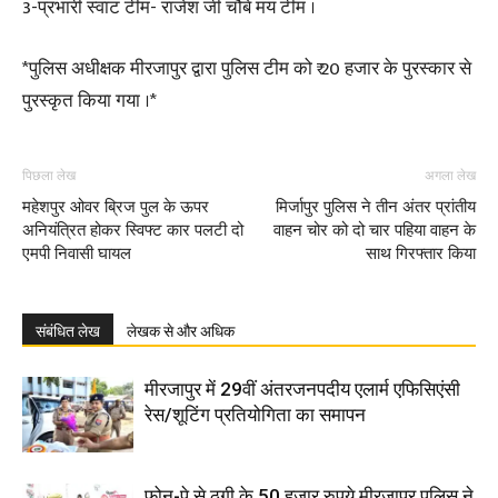
3-प्रभारी स्वाट टीम- राजेश जी चौबे मय टीम ।
*पुलिस अधीक्षक मीरजापुर द्वारा पुलिस टीम को ₹ 20 हजार के पुरस्कार से
पुरस्कृत किया गया ।*
पिछला लेख
अगला लेख
महेशपुर ओवर ब्रिज पुल के ऊपर
मिर्जापुर पुलिस ने तीन अंतर प्रांतीय
अनियंत्रित होकर स्विफ्ट कार पलटी दो
वाहन चोर को दो चार पहिया वाहन के
एमपी निवासी घायल
साथ गिरफ्तार किया
संबंधित लेख
लेखक से और अधिक
मीरजापुर में 29वीं अंतरजनपदीय एलार्म एफिसिएंसी
रेस/शूटिंग प्रतियोगिता का समापन
फोन-पे से ठगी के 50 हजार रुपये मीरजापुर पुलिस ने