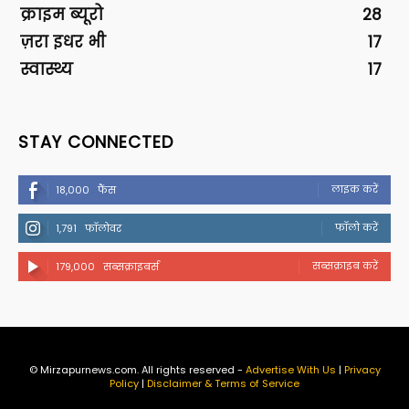
क्राइम ब्यूरो
28
ज़रा इधर भी
17
स्वास्थ्य
17
STAY CONNECTED
लाइक करें
18,000
फैंस
फॉलो करें
1,791
फॉलोवर
सब्सक्राइब करें
179,000
सब्सक्राइबर्स
© Mirzapurnews.com. All rights reserved -
Advertise With Us
|
Privacy
Policy
|
Disclaimer & Terms of Service