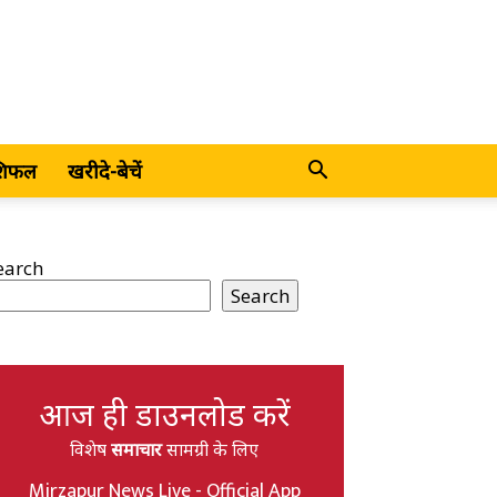
शिफल
खरीदे-बेचें
earch
Search
आज ही डाउनलोड करें
विशेष
समाचार
सामग्री के लिए
Mirzapur News Live - Official App