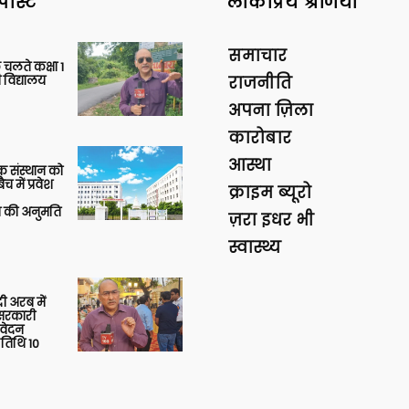
पोस्ट
लोकप्रिय श्रेणियां
समाचार
 चलते कक्षा 1
 विद्यालय
राजनीति
अपना ज़िला
कारोबार
आस्था
िक संस्थान को
 में प्रवेश
क्राइम ब्यूरो
की अनुमति
ज़रा इधर भी
स्वास्थ्य
 अरब में
ु सरकारी
आवेदन
 तिथि 10