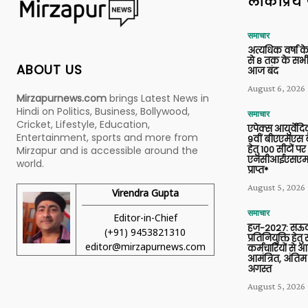
लोकप्रिय 
समाचार
अत्यधिक वर्षा के
से 8 तक के सभी
ABOUT US
आज बंद
August 6, 2026
Mirzapurnews.com
brings Latest News in
Hindi on Politics, Business, Bollywood,
समाचार
Cricket, Lifestyle, Education,
एपेक्स आयुर्वेद
Entertainment, sports and more from
9वीं बीएएमएस बैच
हेतु 100 सीटों पर
Mirzapur and is accessible around the
एनसीआईएसएम 
world.
प्राप्त*
August 5, 2026
Virendra Gupta
समाचार
Editor-in-Chief
हज-2027: सऊदी
(+91) 9453821310
प्रतिनियुक्ति हेत
editor@mirzapurnews.com
कर्मचारियों से 
आमंत्रित, अंतिम
अगस्त
August 5, 2026