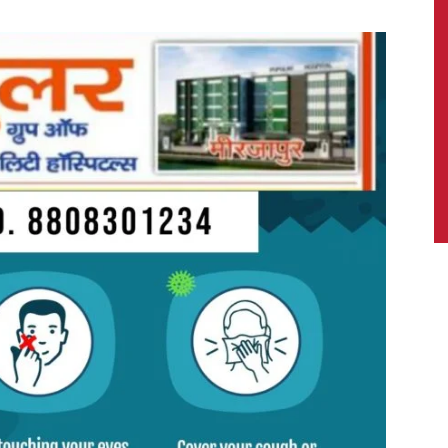
News,
Latest
News