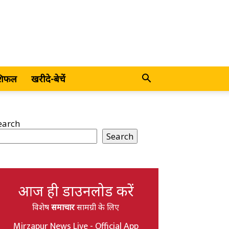
शिफल
खरीदे-बेचें
earch
Search
आज ही डाउनलोड करें
विशेष
समाचार
सामग्री के लिए
Mirzapur News Live - Official App