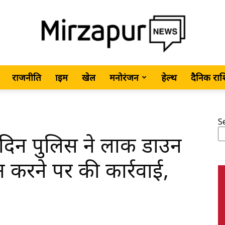
राजनीति
क्राइम
खेल
मनोरंजन
हेल्थ
दैनिक रा
MirzapurNews.com
S
 दिन पुलिस ने लाक डाउन
•
न करने पर की कार्रवाई,
Hindi