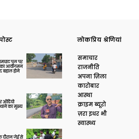
पोस्ट
लोकप्रिय श्रेणियां
समाचार
आमघाट पुल पर
ों का आवागमन
राजनीति
द बहाल होने
अपना ज़िला
कारोबार
आस्था
र ऑडियो
क्राइम ब्यूरो
थाने का मुख्य
ज़रा इधर भी
स्वास्थ्य
 दौरान जेई से