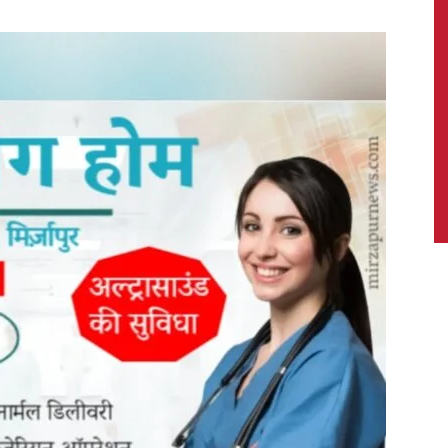
News,
Latest
News