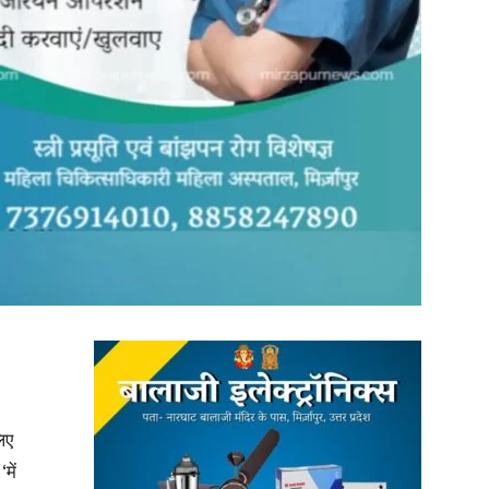
in
Hindi,
Today
िए
में
Hindi