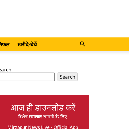
शिफल
खरीदे-बेचें
earch
Search
आज ही डाउनलोड करें
विशेष
समाचार
सामग्री के लिए
Mirzapur News Live - Official App