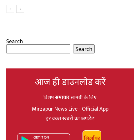
Search
Search
आज ही डाउनलोड करें
विशेष
समाचार
सामग्री के लिए
Mirzapur News Live - Official App
हर वक्त खबरों का अपडेट