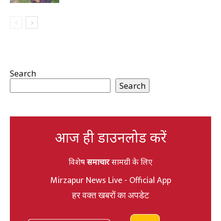
Search
Search
आज ही डाउनलोड करें
विशेष
समाचार
सामग्री के लिए
Mirzapur News Live - Official App
हर वक्त खबरों का अपडेट