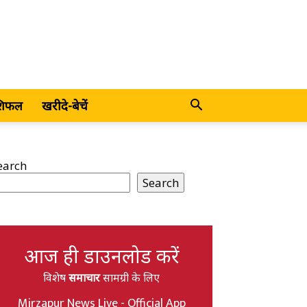
शिफल
खरीदे-बेचें
earch
Search
आज ही डाउनलोड करें
विशेष
समाचार
सामग्री के लिए
Mirzapur News Live - Official App