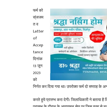
फर्म को
स्ंजजम
त व
Latter
of
Accep
tance
दिनांक
13 जून
2023
को
निर्गत कर दिया गया था। उपरोक्त फर्म दो सप्ताह के अ
करते हुये प्रारम्भ करा देगी। जिलाधिकारी ने बताया है क
प्रारम्भ के दौरान के आवागमन सेतु पर जिस तरह से चल