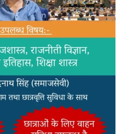
in
Hindi,
Today
Hindi