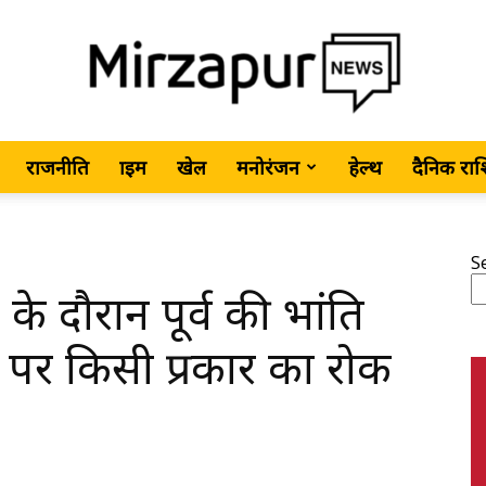
राजनीति
क्राइम
खेल
मनोरंजन
हेल्थ
दैनिक रा
MirzapurNews.com
S
त के दौरान पूर्व की भांति
•
 पर किसी प्रकार का रोक
Hindi