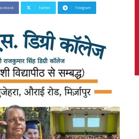
acebook
Twitter
Telegram
News,
Latest
News