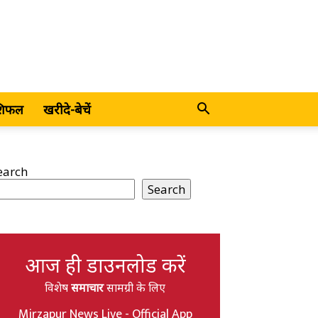
शिफल
खरीदे-बेचें
earch
Search
आज ही डाउनलोड करें
विशेष
समाचार
सामग्री के लिए
Mirzapur News Live - Official App