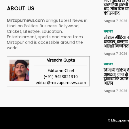
भारी बारिश से 
चारपहिया वाहन
ABOUT US
बंद, तीन दिन बा
की उम्मीद
Mirzapurnews.com
brings Latest News in
August 7, 2026
Hindi on Politics, Business, Bollywood,
Cricket, Lifestyle, Education,
समाचार
Entertainment, sports and more from
सोशल मीडिया प
वायरल, राजगढ़ 
Mirzapur and is accessible around the
आरक्षी निलंबित
world.
August 7, 2026
Virendra Gupta
समाचार
Editor-in-Chief
बिजली चेकिंग के
अभद्रता, जान से
(+91) 9453821310
ट्रांसफार्मर उड़
editor@mirzapurnews.com
आरोप
August 7, 2026
© Mirzapurne