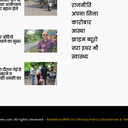
आमघाट पुल पर
ों का आवागमन
राजनीति
द बहाल होने
अपना ज़िला
कारोबार
आस्था
र ऑडियो
क्राइम ब्यूरो
थाने का मुख्य
ज़रा इधर भी
स्वास्थ्य
 दौरान जेई से
 मारने व
ाने की धमकी का
ws.com. All rights reserved -
Advertise With Us
|
Privacy Policy
|
Disclaimer & Ter