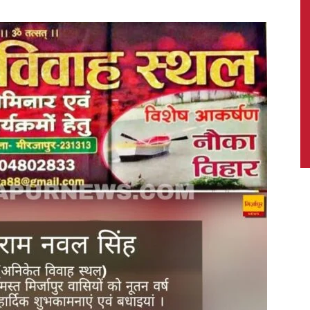
News,
Latest
News