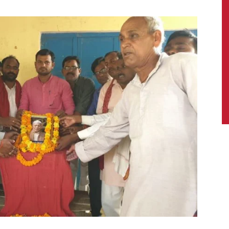
News,
Latest
News