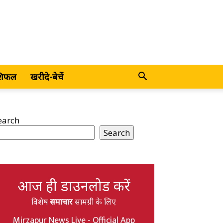
शिफल
खरीदे-बेचें
earch
Search
आज ही डाउनलोड करें
विशेष
समाचार
सामग्री के लिए
Mirzapur News Live - Official App