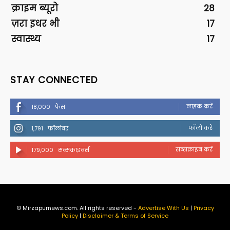
क्राइम ब्यूरो
28
ज़रा इधर भी
17
स्वास्थ्य
17
STAY CONNECTED
लाइक करें
18,000
फैंस
फॉलो करें
1,791
फॉलोवर
सब्सक्राइब करें
179,000
सब्सक्राइबर्स
© Mirzapurnews.com. All rights reserved -
Advertise With Us
|
Privacy
Policy
|
Disclaimer & Terms of Service