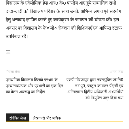
विद्यालय के एकेडेमिक हेड आर0 के0 पाण्डेय आए हुये सम्मानित सभी
दादा-दादी को विद्यालय परिवार के साथ उनके अभिन्न लगाव एवं सहयोग
हेतु धन्यवाद ज्ञापित करते हुए कार्यक्रम के समापन की घोषणा की। इस
अवसर पर विद्यालय के के०जी० सेक्शन की शिक्षिकाएँ एवं आफिस स्टाफ
उपस्थित रहें ।
三
पिछला लेख
अगला लेख
प्राथमिक विद्यालय तिलाॅव प्रथम के
एसपी मीरजापुर द्वारा नवनयुक्ति उ0नि0
प्रधानाध्यापक और प्रभारी का एक दिन
ना0पु0, प्लटून कमांडर पीएसी एवं
का वेतन अवरूद्ध का निर्देश
अग्निशमन द्वितीय अधिकारी अभ्यार्थियों
को नियुक्ति पत्र दिया गया
संबंधित लेख
लेखक से और अधिक