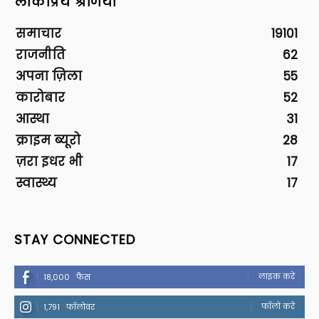
लोकप्रिय श्रेणियां
समाचार
19101
राजनीति
62
अपना ज़िला
55
कारोबार
52
आस्था
31
क्राइम ब्यूरो
28
ज़रा इधर भी
17
स्वास्थ्य
17
STAY CONNECTED
लाइक करें
18,000
फैंस
फॉलो करें
1,791
फॉलोवर