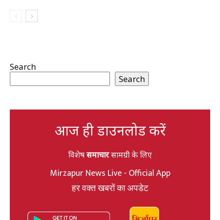
Search
Search
आज ही डाउनलोड करें
विशेष
समाचार
सामग्री के लिए
Mirzapur News Live - Official App
हर वक्त खबरों का अपडेट