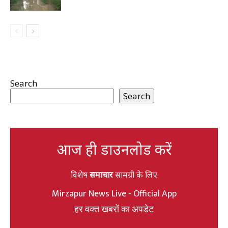
Search
Search
आज ही डाउनलोड करें
विशेष
समाचार
सामग्री के लिए
Mirzapur News Live - Official App
हर वक्त खबरों का अपडेट