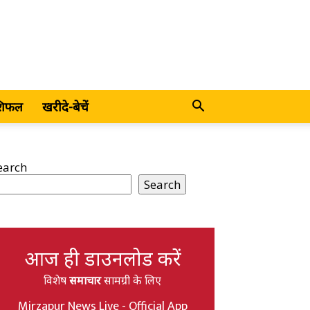
शिफल
खरीदे-बेचें
earch
Search
आज ही डाउनलोड करें
विशेष
समाचार
सामग्री के लिए
Mirzapur News Live - Official App