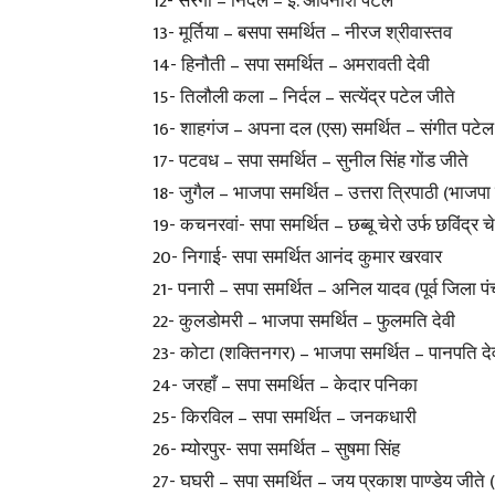
12- सरंगा – निर्दल – ई. अविनाश पटेल
13- मूर्तिया – बसपा समर्थित – नीरज श्रीवास्तव
14- हिनौती – सपा समर्थित – अमरावती देवी
15- तिलौली कला – निर्दल – सत्येंद्र पटेल जीते
16- शाहगंज – अपना दल (एस) समर्थित – संगीत पटेल
17- पटवध – सपा समर्थित – सुनील सिंह गोंड जीते
18- जुगैल – भाजपा समर्थित – उत्तरा त्रिपाठी (भाजपा 
19- कचनरवां- सपा समर्थित – छब्बू चेरो उर्फ छविंद्र चे
20- निगाई- सपा समर्थित आनंद कुमार खरवार
21- पनारी – सपा समर्थित – अनिल यादव (पूर्व जिला पं
22- कुलडोमरी – भाजपा समर्थित – फुलमति देवी
23- कोटा (शक्तिनगर) – भाजपा समर्थित – पानपति दे
24- जरहाँ – सपा समर्थित – केदार पनिका
25- किरविल – सपा समर्थित – जनकधारी
26- म्योरपुर- सपा समर्थित – सुषमा सिंह
27- घघरी – सपा समर्थित – जय प्रकाश पाण्डेय जीते (सप