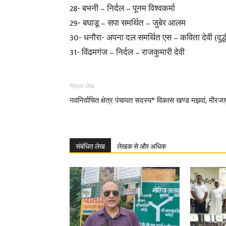
28- बभनी – निर्दल – पूनम विश्वकर्मा
29- बघाडू – सपा समर्थित – जुबेर आलम
30- धनौरा- अपना दल समर्थित एस – कविता देवी (दुद्ध
31- विंढमगंज – निर्दल – राजकुमारी देवी
पिछला लेख
नवनिर्वाचित क्षेत्र पंचायत सदस्य* विकास खण्ड मझवां, मीरजा
संबंधित लेख
लेखक से और अधिक