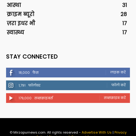
आस्था
31
क्राइम ब्यूरो
28
ज़रा इधर भी
17
स्वास्थ्य
17
STAY CONNECTED
लाइक करें
18,000
फैंस
फॉलो करें
1,791
फॉलोवर
सब्सक्राइब करें
179,000
सब्सक्राइबर्स
© Mirzapurnews.com. All rights reserved -
Advertise With Us
|
Privacy