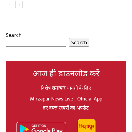
Search
Search
आज ही डाउनलोड करें
विशेष
समाचार
सामग्री के लिए
Mirzapur News Live - Official App
हर वक्त खबरों का अपडेट