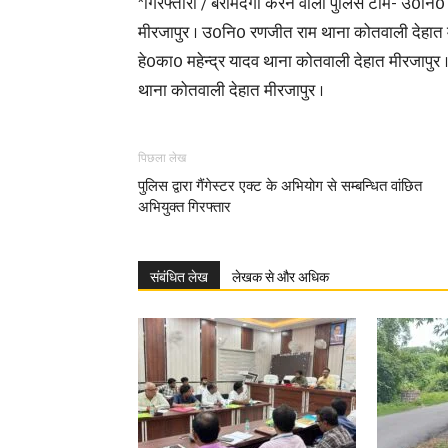
*गिरफ्तारी / बरामदगी करने वाली पुलिस टीम- उ0नि
मीरजापुर । उ0नि0 रणजीत राम थाना कोतवाली देहात म
हे0का0 महेन्द्र यादव थाना कोतवाली देहात मीरजापुर
थाना कोतवाली देहात मीरजापुर ।
पिछला लेख
पुलिस द्वारा गैंगेस्टर एक्ट के अभियोग से सम्बन्धित वांछित
अभियुक्त गिरफ्तार
संबंधित लेख
लेखक से और अधिक