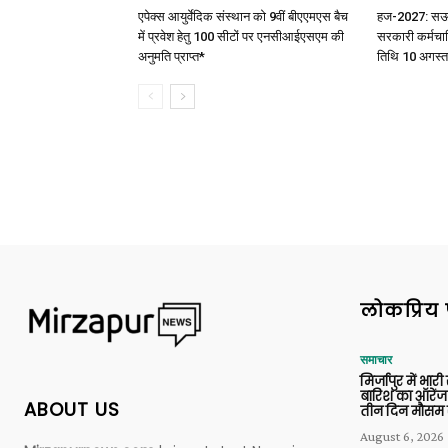
एपेक्स आयुर्वेदिक संस्थान को 9वीं बीएएमएस बैच
हज-2027: सऊदी 
में प्रवेश हेतु 100 सीटों पर एनसीआईएसएम की
सरकारी कर्मचार
अनुमति प्राप्त*
तिथि 10 अगस्त
लोकप्रिय 
समाचार
मिर्जापुर में भारी
बारिश का ऑरेंज
ABOUT US
तीन दिन मौसम 
August 6, 2026