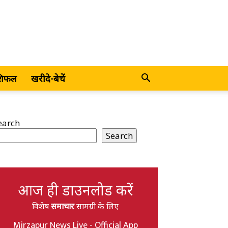
शिफल
खरीदे-बेचें
earch
Search
आज ही डाउनलोड करें
विशेष
समाचार
सामग्री के लिए
Mirzapur News Live - Official App