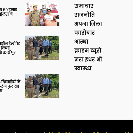
समाचार
के 50 हजार
पुलिस ने
राजनीति
अपना ज़िला
कारोबार
आस्था
णाधीन हेलीपैड
े किया
क्राइम ब्यूरो
 कार्य पूरा
ज़रा इधर भी
स्वास्थ्य
 अधिकारियों ने
 लेन पुल का
षण