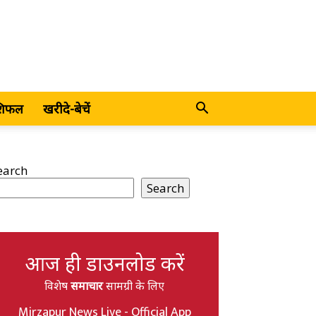
शिफल
खरीदे-बेचें
earch
Search
आज ही डाउनलोड करें
विशेष
समाचार
सामग्री के लिए
Mirzapur News Live - Official App