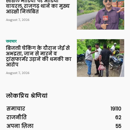
सोशल मीडिया पर ऑडियो
वायरल, राजगढ़ थाने का मुख्य
आरक्षी निलंबित
August 7, 2026
समाचार
बिजली चेकिंग के दौरान जेई से
अभद्रता, जान से मारने व
ट्रांसफार्मर उड़ाने की धमकी का
आरोप
August 7, 2026
लोकप्रिय श्रेणियां
समाचार
19110
राजनीति
62
अपना ज़िला
55