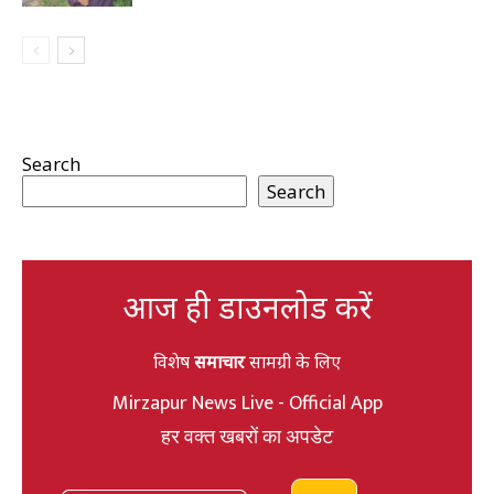
Search
Search
आज ही डाउनलोड करें
विशेष
समाचार
सामग्री के लिए
Mirzapur News Live - Official App
हर वक्त खबरों का अपडेट