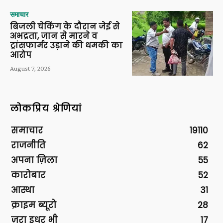
समाचार
बिजली चेकिंग के दौरान जेई से
अभद्रता, जान से मारने व
ट्रांसफार्मर उड़ाने की धमकी का
आरोप
August 7, 2026
लोकप्रिय श्रेणियां
समाचार
19110
राजनीति
62
अपना ज़िला
55
कारोबार
52
आस्था
31
क्राइम ब्यूरो
28
ज़रा इधर भी
17