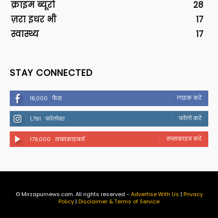
क्राइम ब्यूरो
28
ज़रा इधर भी
17
स्वास्थ्य
17
STAY CONNECTED
लाइक करें
18,000
फैंस
फॉलो करें
1,791
फॉलोवर
सब्सक्राइब करें
179,000
सब्सक्राइबर्स
© Mirzapurnews.com. All rights reserved -
Advertise With Us
|
Privacy
Policy
|
Disclaimer & Terms of Service