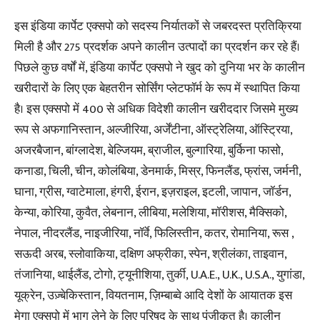
इस इंडिया कार्पेट एक्सपो को सदस्य निर्यातकों से जबरदस्त प्रतिक्रिया
मिली है और 275 प्रदर्शक अपने कालीन उत्पादों का प्रदर्शन कर रहे हैं।
पिछले कुछ वर्षों में, इंडिया कार्पेट एक्सपो ने खुद को दुनिया भर के कालीन
खरीदारों के लिए एक बेहतरीन सोर्सिंग प्लेटफॉर्म के रूप में स्थापित किया
है। इस एक्सपो में 400 से अधिक विदेशी कालीन खरीददार जिसमे मुख्य
रूप से अफगानिस्तान, अल्जीरिया, अर्जेंटीना, ऑस्ट्रेलिया, ऑस्ट्रिया,
अजरबैजान, बांग्लादेश, बेल्जियम, ब्राजील, बुल्गारिया, बुर्किना फासो,
कनाडा, चिली, चीन, कोलंबिया, डेनमार्क, मिस्र, फिनलैंड, फ्रांस, जर्मनी,
घाना, ग्रीस, ग्वाटेमाला, हंगरी, ईरान, इज़राइल, इटली, जापान, जॉर्डन,
केन्या, कोरिया, कुवैत, लेबनान, लीबिया, मलेशिया, मॉरीशस, मैक्सिको,
नेपाल, नीदरलैंड, नाइजीरिया, नॉर्वे, फिलिस्तीन, कतर, रोमानिया, रूस ,
सऊदी अरब, स्लोवाकिया, दक्षिण अफ्रीका, स्पेन, श्रीलंका, ताइवान,
तंजानिया, थाईलैंड, टोगो, ट्यूनीशिया, तुर्की, U.A.E., U.K., U.S.A., युगांडा,
यूक्रेन, उज़्बेकिस्तान, वियतनाम, ज़िम्बाब्वे आदि देशों के आयातक इस
मेगा एक्सपो में भाग लेने के लिए परिषद के साथ पंजीकृत है। कालीन