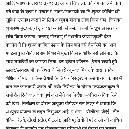
आदित्यनाथ के द्वारा छात्र/छात्राओं को निःशुल्क कोचिंग के लिये किये
गये वादा के क्रम में प्रदेश में छात्र/छात्राओं को निःशुल्क कोचिंग की
सुविधा उपलब्ध कराने के लिये अभ्युदय योजना लांच किया गया। जिसका
शुभारम्भ मुख्यमंत्री द्वारा 16 फरवरी को बंसत पंचमी के शुभ अवसर पर
लांच किया जायेगा। जनपद मीरजापु में स्थानीय जे.एस.जुबली इंटर
कालेज में निःशुल्क कोचिग पढाने के लिये चल रही तैयारियों का आज
मण्डलायुक्त येागेश्वर राम मिश्र ने मुख्य विकास अधिकारी अविनाश के
साथ तैयारियों का जायजा लिया। इस दौरान रजिस्ट््रेशन कराये हुये
छा़त्र/छात्राएं भी उपस्थित थे जिनसे आुयक्त मिश्र के द्वारा उनके
शेक्षिक योग्यता व किस तैयारी के लिये रजिस्ट्रेशन कराया गया के बारे में
बात कर जानकारी प्राप्त की गयी। निरीक्षण के दौरान मण्डजलायुक्त ने
सभी तैयारियों कल तक पूर्ण करा लेने का निर्देश सम्बंधित अधिकारियों
को दिया। निरीक्षण के दौरान आयुक्त योगेश्वर राम मिश्र ने बताया कि
अभ्युदय योजना के तहत निशुःल्क आई0ए0एस0, पीसीएस, जेईई,, नीट,
बैकिंग, रेलवे, टी0ई0टी0, पी0ओ0 आदि प्रतियोगी परीक्षाओ की कोचिंग
निशुल्क दी जायेगी। इस योजनान्तर्गत परीक्षाओ की तैयारी हेतु समस्त