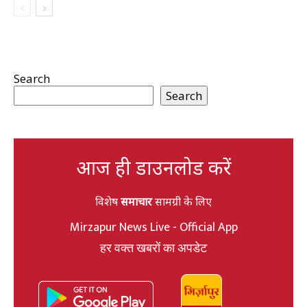
Search
Search
आज ही डाउनलोड करें
विशेष
समाचार
सामग्री के लिए
Mirzapur News Live - Official App
हर वक्त खबरों का अपडेट