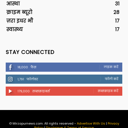
आस्था
31
क्राइम ब्यूरो
28
ज़रा इधर भी
17
स्वास्थ्य
17
STAY CONNECTED
लाइक करें
18,000
फैंस
फॉलो करें
1,791
फॉलोवर
सब्सक्राइब करें
179,000
सब्सक्राइबर्स
© Mirzapurnews.com. All rights reserved -
Advertise With Us
|
Privacy
Policy
|
Disclaimer & Terms of Service