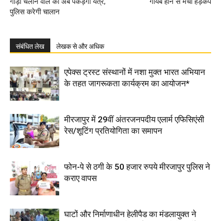
गाड़ी चलाने वाले को अब पकड़ेगा यंत्र,
गायब होने से मचा हड़कंप
पुलिस करेगी चालान
संबंधित लेख
लेखक से और अधिक
एपेक्स ट्रस्ट संस्थानों में नशा मुक्त भारत अभियान
के तहत जागरूकता कार्यक्रम का आयोजन*
मीरजापुर में 29वीं अंतरजनपदीय एलार्म एफिसिएंसी
रेस/शूटिंग प्रतियोगिता का समापन
फोन-पे से ठगी के 50 हजार रुपये मीरजापुर पुलिस ने
कराए वापस
घाटों और निर्माणाधीन हेलीपैड का मंडलायुक्त ने