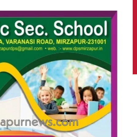
News,
Latest
News