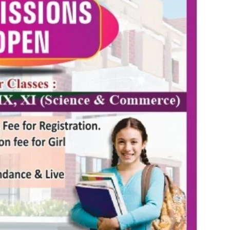
in
Hindi,
Today
Hindi