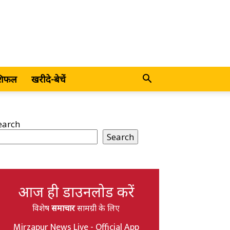
शिफल
खरीदे-बेचें
earch
Search
आज ही डाउनलोड करें
विशेष
समाचार
सामग्री के लिए
Mirzapur News Live - Official App