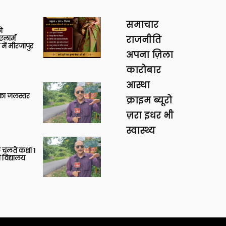
समाचार
ी
लार्म
राजनीति
में मीरजापुर
अपना ज़िला
कारोबार
आस्था
गा का जलस्तर
क्राइम ब्यूरो
ज़रा इधर भी
स्वास्थ्य
 चलते कक्षा 1
 विद्यालय