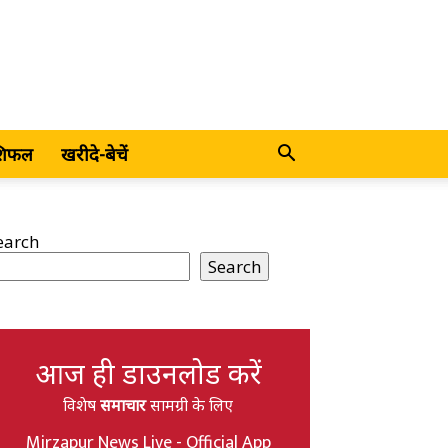
शिफल
खरीदे-बेचें
earch
Search
आज ही डाउनलोड करें
विशेष
समाचार
सामग्री के लिए
Mirzapur News Live - Official App