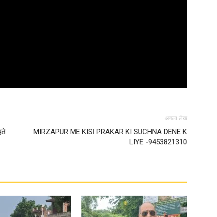
News
अगला लेख
Paper
ते
MIRZAPUR ME KISI PRAKAR KI SUCHNA DENE K
LIYE -9453821310