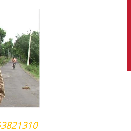
News,
Latest
News
53821310