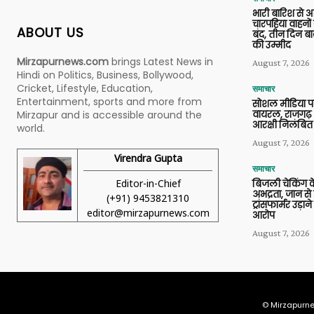
भारी बारिश से 
चारपहिया वाहन
ABOUT US
बंद, तीन दिन बा
की उम्मीद
Mirzapurnews.com
brings Latest News in
August 7, 2026
Hindi on Politics, Business, Bollywood,
Cricket, Lifestyle, Education,
समाचार
Entertainment, sports and more from
सोशल मीडिया प
वायरल, राजगढ़ 
Mirzapur and is accessible around the
आरक्षी निलंबित
world.
August 7, 2026
Virendra Gupta
समाचार
Editor-in-Chief
बिजली चेकिंग के
अभद्रता, जान से
(+91) 9453821310
ट्रांसफार्मर उड़
editor@mirzapurnews.com
आरोप
August 7, 2026
© Mirzapurne