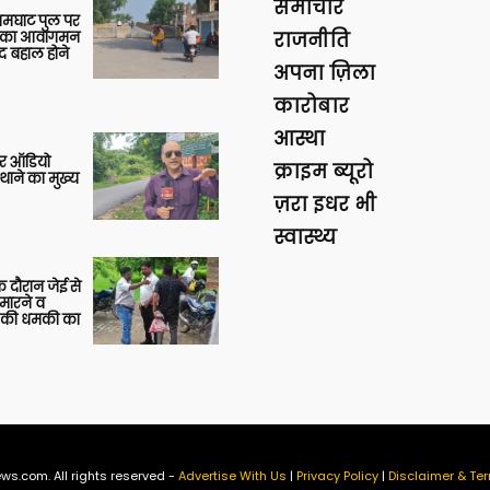
समाचार
आमघाट पुल पर
ों का आवागमन
राजनीति
द बहाल होने
अपना ज़िला
कारोबार
आस्था
र ऑडियो
क्राइम ब्यूरो
थाने का मुख्य
ज़रा इधर भी
स्वास्थ्य
 दौरान जेई से
 मारने व
ाने की धमकी का
ws.com. All rights reserved -
Advertise With Us
|
Privacy Policy
|
Disclaimer & Ter