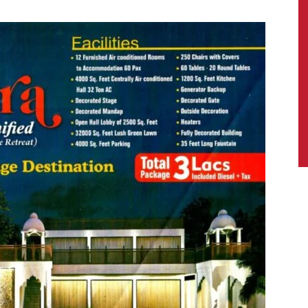
News,
Latest
News