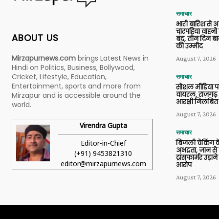
समाचार
भारी बारिश से 
चारपहिया वाहन
ABOUT US
बंद, तीन दिन बा
की उम्मीद
Mirzapurnews.com
brings Latest News in
August 7, 2026
Hindi on Politics, Business, Bollywood,
Cricket, Lifestyle, Education,
समाचार
Entertainment, sports and more from
सोशल मीडिया प
वायरल, राजगढ़ 
Mirzapur and is accessible around the
आरक्षी निलंबित
world.
August 7, 2026
Virendra Gupta
समाचार
Editor-in-Chief
बिजली चेकिंग के
अभद्रता, जान से
(+91) 9453821310
ट्रांसफार्मर उड़
editor@mirzapurnews.com
आरोप
August 7, 2026