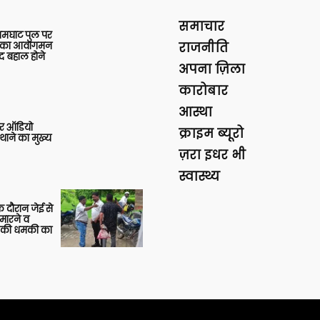
समाचार
आमघाट पुल पर
ों का आवागमन
राजनीति
द बहाल होने
अपना ज़िला
कारोबार
आस्था
र ऑडियो
क्राइम ब्यूरो
थाने का मुख्य
ज़रा इधर भी
स्वास्थ्य
 दौरान जेई से
 मारने व
ाने की धमकी का