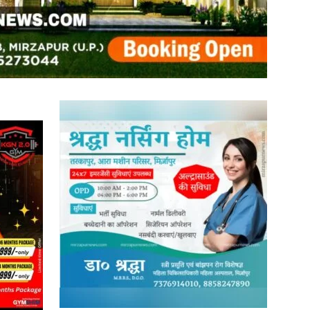
in
Hindi,
Today
Hindi