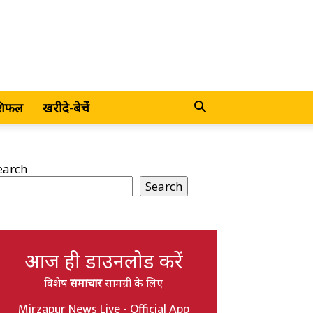
शिफल
खरीदे-बेचें
earch
Search
आज ही डाउनलोड करें
विशेष
समाचार
सामग्री के लिए
Mirzapur News Live - Official App