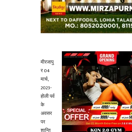
मीरजापु
र 04
मार्च,
2023-
होली पर्व
के
अवसर
पर
शान्ति