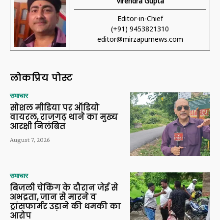
Virendra Gupta
Editor-in-Chief
(+91) 9453821310
editor@mirzapurnews.com
लोकप्रिय पोस्ट
समाचार
सोशल मीडिया पर ऑडियो
वायरल, राजगढ़ थाने का मुख्य
आरक्षी निलंबित
August 7, 2026
समाचार
बिजली चेकिंग के दौरान जेई से
अभद्रता, जान से मारने व
ट्रांसफार्मर उड़ाने की धमकी का
आरोप