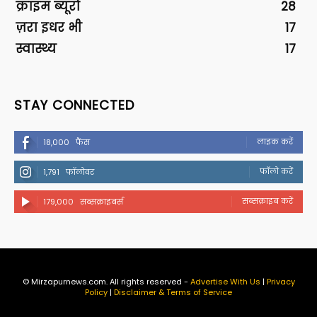
क्राइम ब्यूरो
28
ज़रा इधर भी
17
स्वास्थ्य
17
STAY CONNECTED
लाइक करें
18,000
फैंस
फॉलो करें
1,791
फॉलोवर
सब्सक्राइब करें
179,000
सब्सक्राइबर्स
© Mirzapurnews.com. All rights reserved -
Advertise With Us
|
Privacy
Policy
|
Disclaimer & Terms of Service