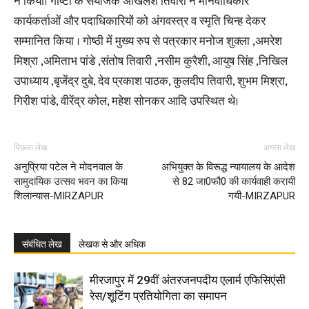
ने किया। गोष्टी के संयोजक अखिलेश तिवारी ने मानवाधिकार
कार्यकर्ताओं और पदाधिकारियों को अंगवस्त्र व स्मृति चिन्ह देकर
सम्मानित किया । गोष्ठी में मुख्य रुप से पत्रकार मनोज शुक्ला ,अमरेश
मिश्रा ,अमिताभ पांडे ,संतोष तिवारी ,नसीम कुरैशी, आयुष सिंह ,निखिल
उपाध्याय ,बृजेंद्र दुबे, देव प्रकाश पाठक, कुलदीप तिवारी, शुभम मिश्रा,
गिरीश पांडे, वीरेंद्र कोल, महेश सोनकर आदि उपस्थित थे।
पिछला लेख
अगला लेख
अनुप्रिया पटेल ने मोदनवाल के
अभियुक्त के विरूद्ध न्यायालय के आदेश
सामुदायिक उत्सव भवन का किया
से 82 जा0फौ0 की कार्यवाही करायी
शिलान्यास-MIRZAPUR
गयी-MIRZAPUR
संबंधित लेख
लेखक से और अधिक
मीरजापुर में 29वीं अंतरजनपदीय एलार्म एफिसिएंसी
रेस/शूटिंग प्रतियोगिता का समापन