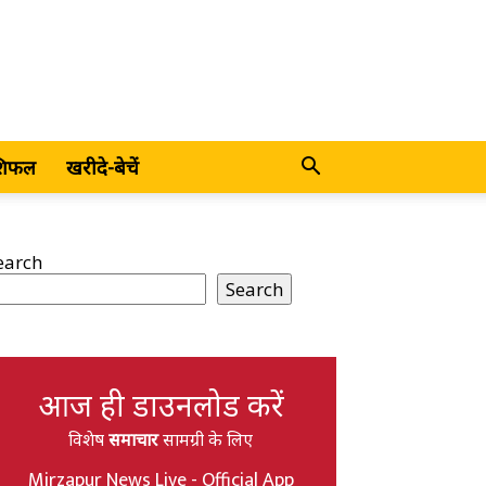
शिफल
खरीदे-बेचें
earch
Search
आज ही डाउनलोड करें
विशेष
समाचार
सामग्री के लिए
Mirzapur News Live - Official App