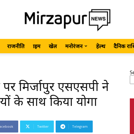
राजनीति
क्राइम
खेल
मनोरंजन
हेल्थ
दैनिक रा
MirzapurNews.com
S
वस पर मिर्जापुर एसएसपी ने
•
यों के साथ किया योगा
acebook
Twitter
Telegram
Hindi