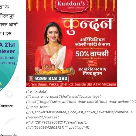
स” के
मीरजापुर
मस्त थानों
ा ।
इस
News
Paper
{“remix_data”:
[],”remix_entry_point”:”challenges”,”source_tags”:
[“local”],”origin”:”unknown”,”total_draw_time”:0,”total_draw_actions”:0
{},”tools_used”:
{},”is_sticker”:false,”edited_since_last_sticker_save”:false,”containsFTE
{“version”:1,”sources”:
[{“id”:”281793139058211″,”type”:”ugc”},
{“id”:”314096429037211″,”type”:”ugc”}]}}