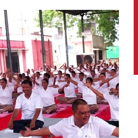
News,
Latest
News