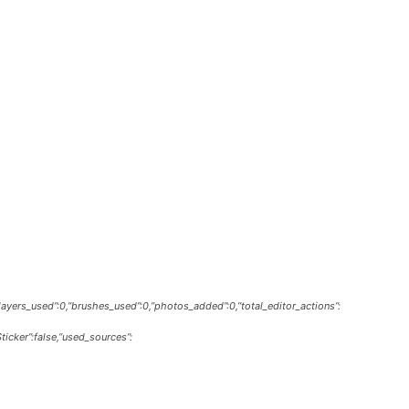
,”layers_used”:0,”brushes_used”:0,”photos_added”:0,”total_editor_actions”:
Sticker”:false,”used_sources”: