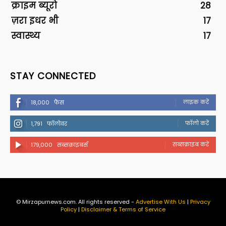
क्राइम ब्यूरो
28
ज़रा इधर भी
17
स्वास्थ्य
17
STAY CONNECTED
लाइक करें
18,000
फैंस
फॉलो करें
1,791
फॉलोवर
सब्सक्राइब करें
179,000
सब्सक्राइबर्स
© Mirzapurnews.com. All rights reserved -
Advertise With Us
|
Privacy
Policy
|
Disclaimer & Terms of Service