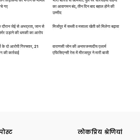
ाबालिग लड़कियों को भगाने के मामले
भारी बारिश से आमघाट पुल पर चारपहिया वाहनों
ोचे गए
का आवागमन बंद, तीन दिन बाद बहाल होने की
उम्मीद
े दौरान जेई से अभद्रता, जान से
मिर्जापुर में सब्जी व मसाला खेती को मिलेगा बढ़ावा
फार्मर उड़ाने की धमकी का आरोप
News
्कर्म के दो आरोपी गिरफ्तार, 21
वाराणसी जोन की अन्तरजनपदीय एलार्म
ंग की कार्रवाई
एफिसिएन्सी रेस में मीरजापुर ने मारी बाजी
Paper
पोस्ट
लोकप्रिय श्रेणियां