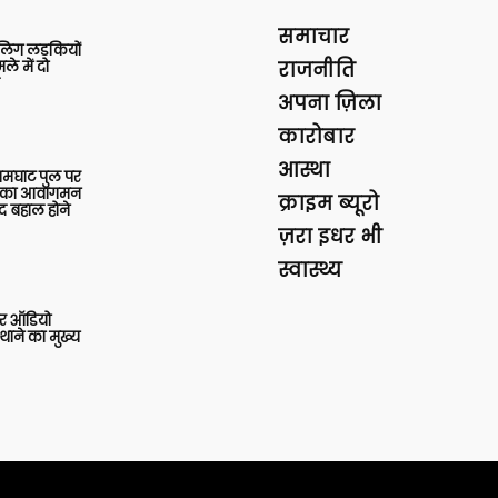
समाचार
बालिग लड़कियों
े में दो
राजनीति
अपना ज़िला
कारोबार
आस्था
आमघाट पुल पर
ों का आवागमन
क्राइम ब्यूरो
द बहाल होने
ज़रा इधर भी
स्वास्थ्य
र ऑडियो
थाने का मुख्य