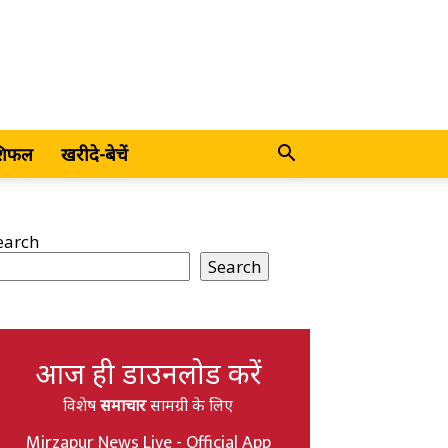
शिफल
खरीदे-बेचें
earch
Search
आज ही डाउनलोड करें
विशेष
समाचार
सामग्री के लिए
Mirzapur News Live - Official App