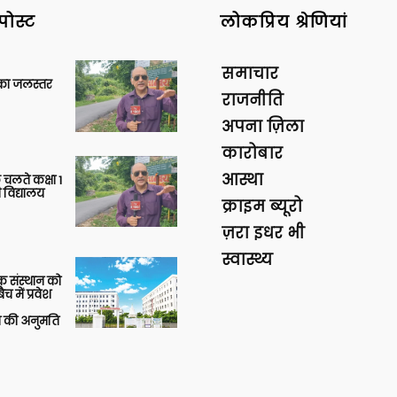
पोस्ट
लोकप्रिय श्रेणियां
समाचार
गा का जलस्तर
राजनीति
अपना ज़िला
कारोबार
आस्था
 चलते कक्षा 1
 विद्यालय
क्राइम ब्यूरो
ज़रा इधर भी
स्वास्थ्य
िक संस्थान को
 में प्रवेश
की अनुमति