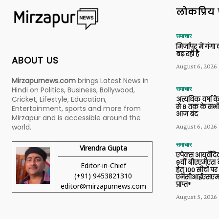
लोकप्रिय 
समाचार
मिर्जापुर में गं
बढ़ रहा है
ABOUT US
August 6, 2026
Mirzapurnews.com
brings Latest News in
Hindi on Politics, Business, Bollywood,
समाचार
Cricket, Lifestyle, Education,
अत्यधिक वर्षा के
से 8 तक के सभी
Entertainment, sports and more from
आज बंद
Mirzapur and is accessible around the
world.
August 6, 2026
समाचार
Virendra Gupta
एपेक्स आयुर्वेद
9वीं बीएएमएस बैच
Editor-in-Chief
हेतु 100 सीटों पर
(+91) 9453821310
एनसीआईएसएम 
प्राप्त*
editor@mirzapurnews.com
August 5, 2026