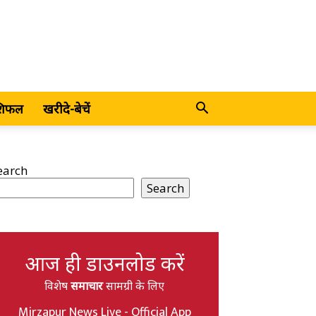
शिफल
खरीदे-बेचें
earch
Search
आज ही डाउनलोड करें
विशेष
समाचार
सामग्री के लिए
Mirzapur News Live - Official App