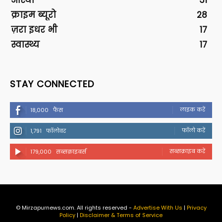
आस्था
31
क्राइम ब्यूरो
28
ज़रा इधर भी
17
स्वास्थ्य
17
STAY CONNECTED
लाइक करें
18,000
फैंस
फॉलो करें
1,791
फॉलोवर
सब्सक्राइब करें
179,000
सब्सक्राइबर्स
© Mirzapurnews.com. All rights reserved -
Advertise With Us
|
Privacy
Policy
|
Disclaimer & Terms of Service